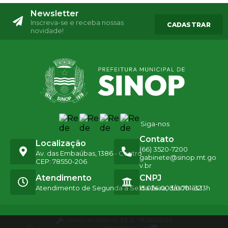
Newsletter
Inscreva-se e receba nossas
CADASTRAR
novidade!
Siga-nos
Contato
Localização
(66) 3520-7200
Av. das Embaúbas, 1386 - Centro
gabinete@sinop.mt.go
CEP: 78550-206
v.br
Atendimento
CNPJ
Atendimento de Segunda a Sexta-feira, das 7h às 13h
15.024.003/0001-32
Versão do Sistema:
3.5.3 - 19/06/2026