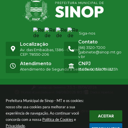
Siga-nos
Contato
Localização
(66) 3520-7200
Av. das Embaúbas, 1386 - Centro
gabinete@sinop.mt.go
CEP: 78550-206
v.br
Atendimento
CNPJ
Atendimento de Segunda a Sexta-feira, das 7h às 13h
15.024.003/0001-32
Versão do Sistema:
3.5.3 - 19/06/2026
Portal atualizado em:
06/08/2026 18:57
Dados Abertos
Prefeitura Municipal de Sinop - MT e os cookies:
nosso site usa cookies para melhorar a sua
© Copyright Instar - 2006-2026. Todos os direitos
experiência de navegação. Ao continuar você
reservados -
Instar Tecnologia
ACEITAR
concorda com a nossa
Política de Cookies
e
Privacidade
.