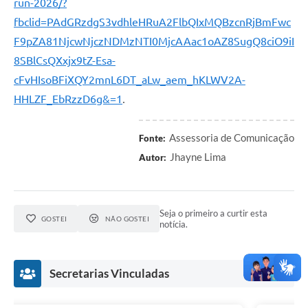
run-2026/?
fbclid=PAdGRzdgS3vdhleHRuA2FlbQIxMQBzcnRjBmFwc
F9pZA81NjcwNjczNDMzNTI0MjcAAac1oAZ8SugQ8ciO9iI
8SBlCsQXxjx9tZ-Esa-
cFvHIsoBFiXQY2mnL6DT_aLw_aem_hKLWV2A-
HHLZF_EbRzzD6g&=1
.
Assessoria de Comunicação
Fonte:
Jhayne Lima
Autor:
Seja o primeiro a curtir esta
GOSTEI
NÃO GOSTEI
notícia.
Secretarias Vinculadas