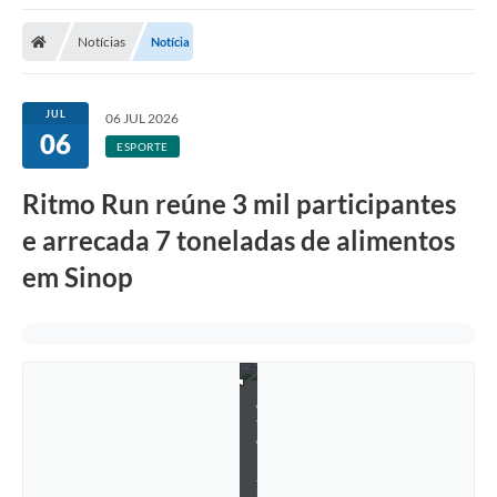
Notícias
Notícia
JUL
06 JUL 2026
06
ESPORTE
Ritmo Run reúne 3 mil participantes
e arrecada 7 toneladas de alimentos
em Sinop
F
o
t
o
:
J
h