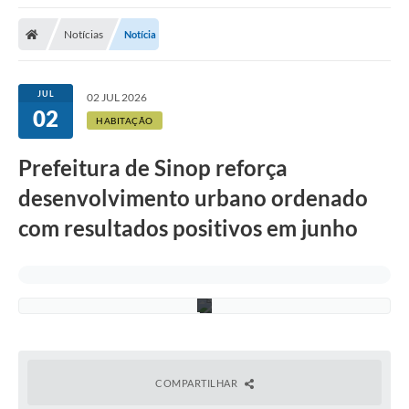
F
o
Notícias
Notícia
t
o
:
A
JUL
02 JUL 2026
r
02
q
HABITAÇÃO
u
i
v
Prefeitura de Sinop reforça
o
/
desenvolvimento urbano ordenado
A
s
com resultados positivos em junho
s
e
c
o
m
COMPARTILHAR