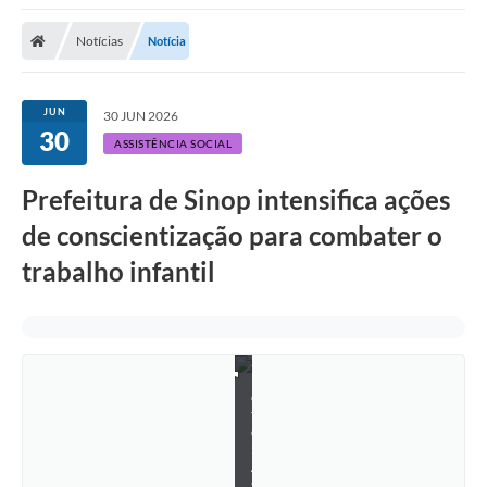
Notícias
Notícia
JUN
30 JUN 2026
30
ASSISTÊNCIA SOCIAL
Prefeitura de Sinop intensifica ações
de conscientização para combater o
trabalho infantil
F
o
t
o
:
A
s