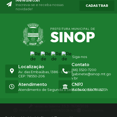
Newsletter
Inscreva-se e receba nossas
CADASTRAR
novidade!
Siga-nos
Contato
Localização
(66) 3520-7200
Av. das Embaúbas, 1386 - Centro
gabinete@sinop.mt.go
CEP: 78550-206
v.br
Atendimento
CNPJ
Atendimento de Segunda a Sexta-feira, das 7h às 13h
15.024.003/0001-32
Versão do Sistema:
3.5.3 - 19/06/2026
Portal atualizado em:
07/08/2026 14:55
Dados Abertos