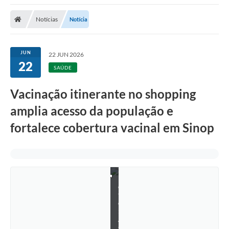
Notícias
Notícia
JUN
22 JUN 2026
22
SAÚDE
Vacinação itinerante no shopping
amplia acesso da população e
fortalece cobertura vacinal em Sinop
F
o
t
o
:
A
s