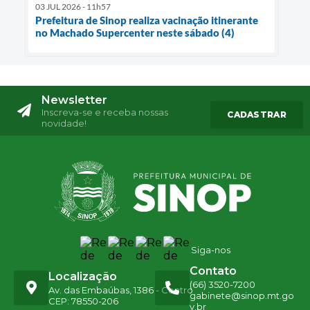
03 JUL 2026 - 11h57
Prefeitura de Sinop realiza vacinação itinerante
no Machado Supercenter neste sábado (4)
Newsletter
Inscreva-se e receba nossas
CADASTRAR
novidade!
Siga-nos
Contato
Localização
(66) 3520-7200
Av. das Embaúbas, 1386 - Centro
gabinete@sinop.mt.go
CEP: 78550-206
v.br