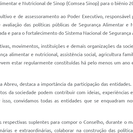
imentar e Nutricional de Sinop (Comsea Sinop) para o biênio 
ltivo e de assessoramento ao Poder Executivo, responsável po
valiação das políticas públicas de Segurança Alimentar e N
a e para o fortalecimento do Sistema Nacional de Segurança A
tivas, movimentos, instituições e demais organizações da soc
ça alimentar e nutricional, assistência social, agricultura fam
devem estar regularmente constituídas há pelo menos um ano 
néia Abreu, destaca a importância da participação das entidad
ntos da sociedade podem contribuir com ideias, experiências 
r isso, convidamos todas as entidades que se enquadram nos c
as respectivas suplentes para compor o Conselho, durante o m
nárias e extraordinárias, colaborar na construção das polític