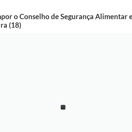
mpor o Conselho de Segurança Alimentar e
ra (18)
D
i
v
u
l
g
a
ç
ã
o