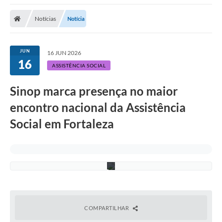
Notícias
Notícia
JUN
16 JUN 2026
16
ASSISTÊNCIA SOCIAL
A
Sinop marca presença no maior
s
s
encontro nacional da Assistência
e
s
Social em Fortaleza
s
o
r
i
a
COMPARTILHAR