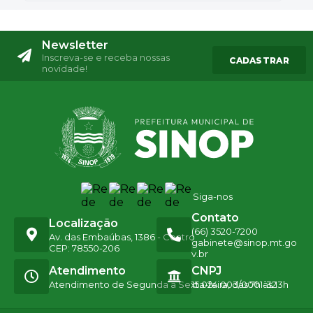
Newsletter
Inscreva-se e receba nossas
CADASTRAR
novidade!
Siga-nos
Contato
Localização
(66) 3520-7200
Av. das Embaúbas, 1386 - Centro
gabinete@sinop.mt.go
CEP: 78550-206
v.br
Atendimento
CNPJ
Atendimento de Segunda a Sexta-feira, das 7h às 13h
15.024.003/0001-32