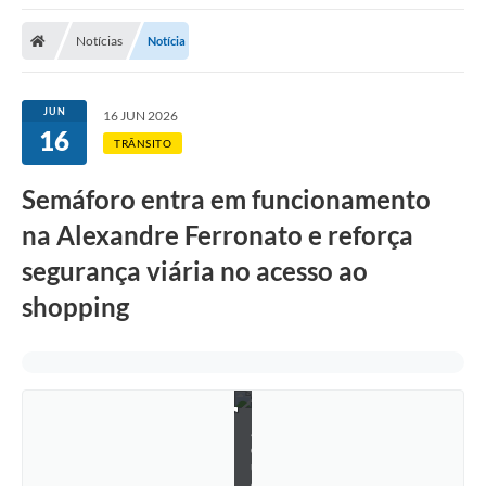
e
i
Notícias
Notícia
r
a
d
e
JUN
16 JUN 2026
C
16
a
TRÂNSITO
r
v
a
Semáforo entra em funcionamento
l
h
na Alexandre Ferronato e reforça
o
/
segurança viária no acesso ao
c
r
shopping
é
d
i
t
o
:
R
a
q
u
e