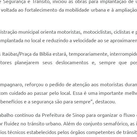
de Segurança e Trânsito, iniciou as obras para implantação d
 voltada ao fortalecimento da mobilidade urbana e à ampliaçã
tração municipal orienta motoristas, motociclistas, ciclistas 
a implantada no local e reduzindo a velocidade ao se aproximar
Itaúbas/Praça da Bíblia estará, temporariamente, interrompido
tores planejarem seus deslocamentos e, sempre que possív
pagnaro, reforçou o pedido de atenção aos motoristas durant
a com cuidado ao passar pelo local. Essa é uma importante melh
 benefícios e a segurança são para sempre”, destacou.
balho contínuo da Prefeitura de Sinop para organizar o flux
 fluidez no trânsito urbano. Além do conjunto semafórico, as 
térios técnicos estabelecidos pelos órgãos competentes de trânsit