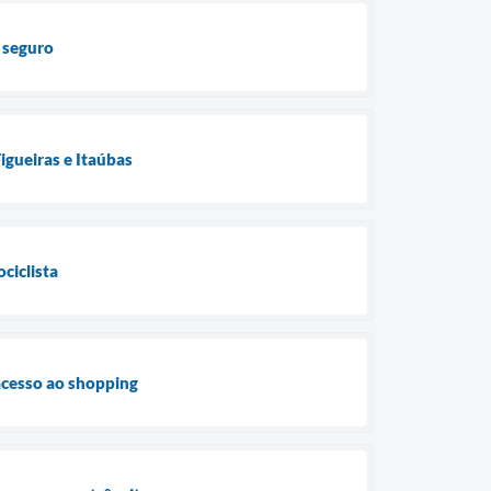
s seguro
gueiras e Itaúbas
ciclista
acesso ao shopping