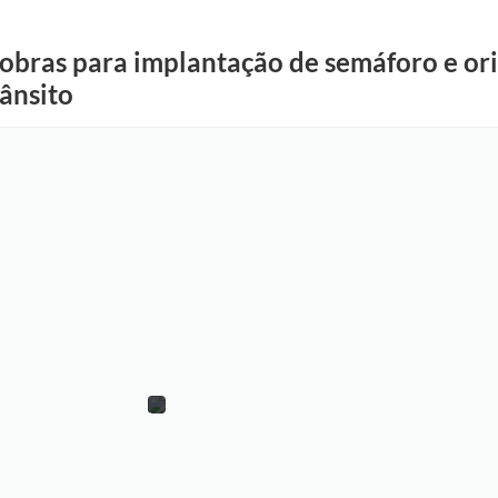
a obras para implantação de semáforo e or
ânsito
R
o
n
e
i
r
C
o
r
r
ê
a