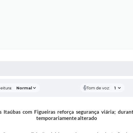
 MÍDIAS
RECEBA NOTÍCIAS
eitura:
Tom de voz:
 Itaúbas com Figueiras reforça segurança viária; durant
temporariamente alterado