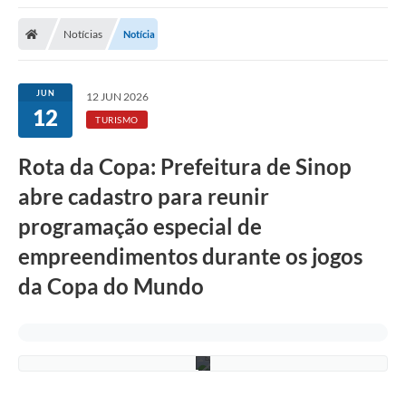
Notícias
Notícia
JUN
12 JUN 2026
12
TURISMO
Rota da Copa: Prefeitura de Sinop
abre cadastro para reunir
D
programação especial de
i
v
empreendimentos durante os jogos
u
l
da Copa do Mundo
g
a
ç
ã
o