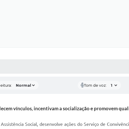
 MÍDIAS
RECEBA NOTÍCIAS
eitura:
Tom de voz:
alecem vínculos, incentivam a socialização e promovem qual
 Assistência Social, desenvolve ações do Serviço de Convivênc