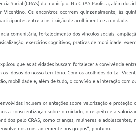
ncia Social (CRAS) do município. No CRAS Paulista, além dos i
ar Vicentino. Os encontros ocorrem quinzenalmente, às quin
articipantes entre a instituição de acolhimento e a unidade.
ência comunitária, fortalecimento dos vínculos sociais, amplia
sicalização, exercícios cognitivos, práticas de mobilidade, exe
licou que as atividades buscam fortalecer a convivência entre o
 os idosos do nosso território. Com os acolhidos do Lar Vicen
ação, mobilidade e, além de tudo, o convívio e a interação com ou
envolvidas incluem orientações sobre valorização e proteção 
os a conscientização sobre o cuidado, o respeito e a valoriz
ndidos pelo CRAS, como crianças, mulheres e adolescentes, re
esenvolvemos constantemente nos grupos”, pontuou.