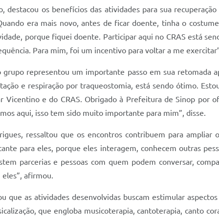
o, destacou os benefícios das atividades para sua recuperação
uando era mais novo, antes de ficar doente, tinha o costume 
idade, porque fiquei doente. Participar aqui no CRAS está sen
equência. Para mim, foi um incentivo para voltar a me exercitar”
o grupo representou um importante passo em sua retomada a
tação e respiração por traqueostomia, está sendo ótimo. Estou 
r Vicentino e do CRAS. Obrigado à Prefeitura de Sinop por of
tamos aqui, isso tem sido muito importante para mim”, disse.
igues, ressaltou que os encontros contribuem para ampliar o 
ante para eles, porque eles interagem, conhecem outras pe
existem parcerias e pessoas com quem podem conversar, compa
eles”, afirmou.
ou que as atividades desenvolvidas buscam estimular aspectos f
lização, que engloba musicoterapia, cantoterapia, canto coral,