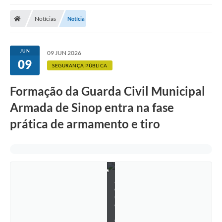
Notícias
Notícia
JUN
09 JUN 2026
09
SEGURANÇA PÚBLICA
Formação da Guarda Civil Municipal
Armada de Sinop entra na fase
prática de armamento e tiro
R
a
q
u
e
l
O