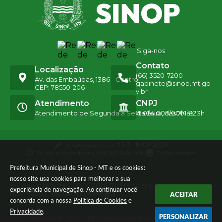
Siga-nos
Contato
Localização
(66) 3520-7200
Av. das Embaúbas, 1386 - Centro
gabinete@sinop.mt.go
CEP: 78550-206
v.br
Atendimento
CNPJ
Atendimento de Segunda a Sexta-feira, das 7h às 13h
15.024.003/0001-32
Versão do Sistema:
3.5.3 - 19/06/2026
Portal atualizado em:
06/08/2026 18:57
Dados Abertos
Prefeitura Municipal de Sinop - MT e os cookies:
nosso site usa cookies para melhorar a sua
© Copyright Instar - 2006-2026. Todos os direitos
experiência de navegação. Ao continuar você
reservados -
Instar Tecnologia
ACEITAR
concorda com a nossa
Política de Cookies
e
Privacidade
.
PERSONALIZAR