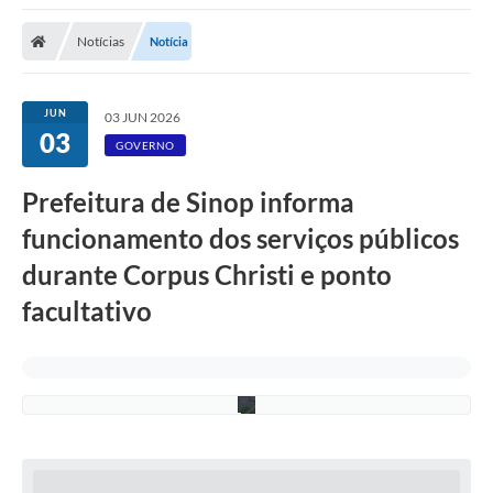
Notícias
Notícia
JUN
03 JUN 2026
03
A
GOVERNO
r
q
Prefeitura de Sinop informa
u
i
v
funcionamento dos serviços públicos
o
/
durante Corpus Christi e ponto
A
s
facultativo
s
e
c
o
m