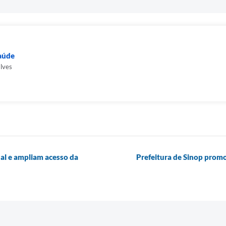
Saúde
alves
nal e ampliam acesso da
Prefeitura de Sinop prom