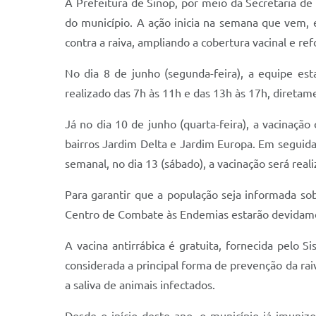
A Prefeitura de Sinop, por meio da Secretaria de
do município. A ação inicia na semana que vem, e
contra a raiva, ampliando a cobertura vacinal e r
No dia 8 de junho (segunda-feira), a equipe es
realizado das 7h às 11h e das 13h às 17h, diretam
Já no dia 10 de junho (quarta-feira), a vacinação
bairros Jardim Delta e Jardim Europa. Em seguida
semanal, no dia 13 (sábado), a vacinação será real
Para garantir que a população seja informada so
Centro de Combate às Endemias estarão devidament
A vacina antirrábica é gratuita, fornecida pelo 
considerada a principal forma de prevenção da ra
a saliva de animais infectados.
Desde o início deste ano, o município já imunizo