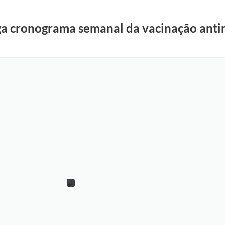
ga cronograma semanal da vacinação antir
R
o
n
e
i
r
C
o
r
r
ê
a