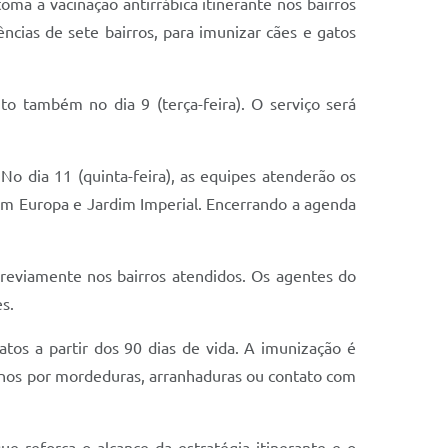
ma a vacinação antirrábica itinerante nos bairros
ncias de sete bairros, para imunizar cães e gatos
o também no dia 9 (terça-feira). O serviço será
 No dia 11 (quinta-feira), as equipes atenderão os
dim Europa e Jardim Imperial. Encerrando a agenda
previamente nos bairros atendidos. Os agentes do
s.
atos a partir dos 90 dias de vida. A imunização é
manos por mordeduras, arranhaduras ou contato com
ue reforça o alcance da estratégia itinerante e o