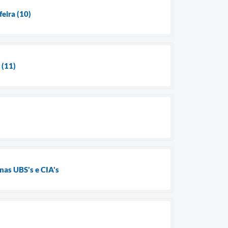
feira (10)
 (11)
nas UBS's e CIA's