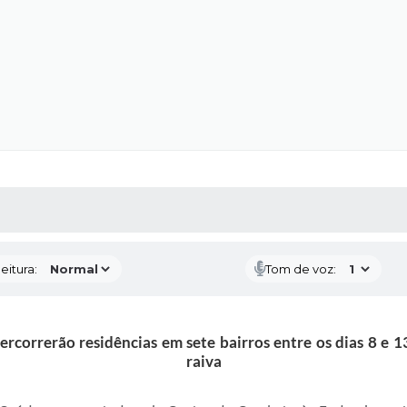
 MÍDIAS
RECEBA NOTÍCIAS
eitura:
Tom de voz:
correrão residências em sete bairros entre os dias 8 e 13
raiva