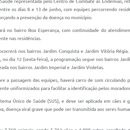
 Saúde representada pelo Centro de Combate às Endemias, reto
ntre os dias 8 e 13 de junho, com equipes percorrendo residê
eforçando a prevenção da doença no município.
tará no bairro Boa Esperança, com continuidade do atendiment
ente nas residências.
 ocorrerá nos bairros Jardim Conquista e Jardim Vitória Régia.
, no dia 12 (sexta-feira), a programação segue nos bairros Jar
izada nos bairros Jardim Imperial e Jardim Violetas.
bre a passagem das equipes, haverá carro de som circulando 
e uniformizados para facilitar a identificação pelos moradore
Sistema Único de Saúde (SUS), e deve ser aplicada em cães e g
iva, doença viral grave que pode ser transmitida aos seres hu
u 7.760 animais, sendo 5.762 cães e 1.998 gatos, resultado q