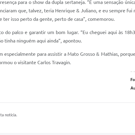
resença para o show da dupla sertaneja. “É uma sensação única
iaram que, talvez, teria Henrique & Juliano, e eu sempre fui 
e ter isso perto da gente, perto de casa”, comemorou.
to do palco e garantir um bom lugar. “Eu cheguei aqui às 18h3
o tinha ninguém aqui ainda”, apontou.
m especialmente para assistir a Mato Grosso & Mathias, porqu
formou o visitante Carlos Travagin.
Fo
Au
ta notícia.