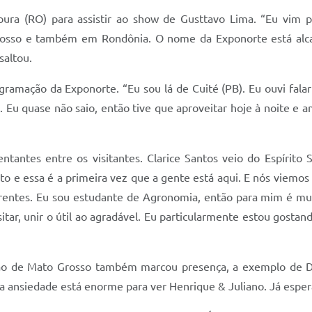
ra (RO) para assistir ao show de Gusttavo Lima. “Eu vim 
osso e também em Rondônia. O nome da Exponorte está alc
saltou.
ogramação da Exponorte. “Eu sou lá de Cuité (PB). Eu ouvi fal
e. Eu quase não saio, então tive que aproveitar hoje à noite e
ntantes entre os visitantes. Clarice Santos veio do Espírito
o e essa é a primeira vez que a gente está aqui. E nós viemos p
entes. Eu sou estudante de Agronomia, então para mim é muito
r, unir o útil ao agradável. Eu particularmente estou gostand
ção de Mato Grosso também marcou presença, a exemplo de Dani
 a ansiedade está enorme para ver Henrique & Juliano. Já espe