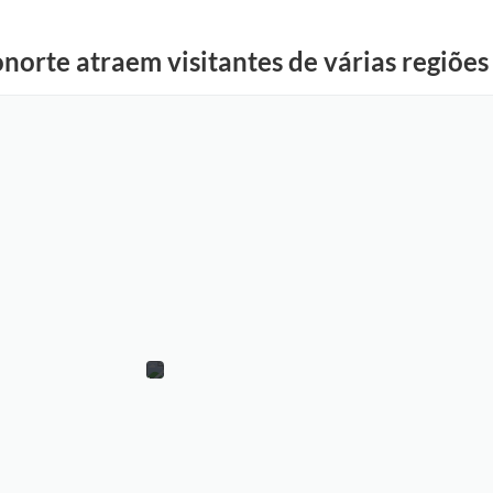
norte atraem visitantes de várias regiões
E
x
p
o
n
o
r
t
e