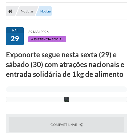
Notícias
Notícia
MAI
29 MAI 2026
S
29
u
ASSISTÊNCIA SOCIAL
e
l
e
Exponorte segue nesta sexta (29) e
n
n
sábado (30) com atrações nacionais e
B
a
entrada solidária de 1kg de alimento
r
b
o
s
a
COMPARTILHAR