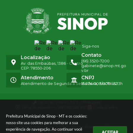
Siga-nos
Contato
Localização
(66) 3520-7200
Av. das Embaúbas, 1386 - Centro
gabinete@sinop.mt.go
CEP: 78550-206
v.br
Atendimento
CNPJ
Atendimento de Segunda a Sexta-feira, das 7h às 13h
15.024.003/0001-32
Versão do Sistema:
3.5.3 - 19/06/2026
Portal atualizado em:
06/08/2026 18:57
Dados Abertos
Prefeitura Municipal de Sinop - MT e os cookies:
nosso site usa cookies para melhorar a sua
© Copyright Instar - 2006-2026. Todos os direitos
experiência de navegação. Ao continuar você
reservados -
Instar Tecnologia
ACEITAR