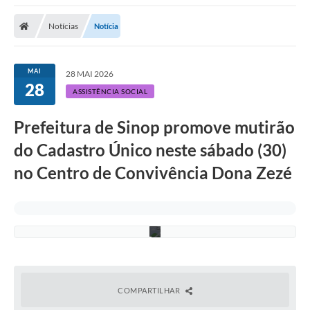
Notícias
Notícia
MAI
28 MAI 2026
28
ASSISTÊNCIA SOCIAL
J
Prefeitura de Sinop promove mutirão
h
a
do Cadastro Único neste sábado (30)
y
n
no Centro de Convivência Dona Zezé
e
L
i
m
a
COMPARTILHAR