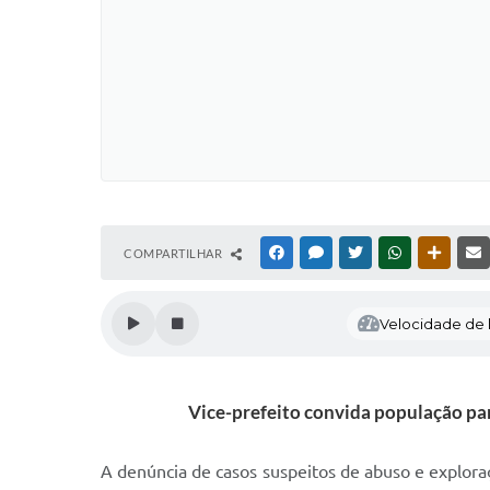
COMPARTILHAR
FACEBOOK
MESSENGER
TWITTER
WHATSAPP
OUTRAS
Velocidade de l
Vice-prefeito convida população par
A denúncia de casos suspeitos de abuso e explora