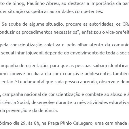
feito de Sinop, Paulinho Abreu, ao destacar a importância da p
quer situação suspeita às autoridades competentes.
 Se soube de alguma situação, procure as autoridades, os CR
conduzir os procedimentos necessários”, enfatizou o vice-prefei
pela conscientização coletiva e pelo olhar atento da comunid
 sexual infantojuvenil depende do envolvimento de toda a soci
ampanha de orientação, para que as pessoas saibam identificar
uem convive no dia a dia com crianças e adolescentes também 
, então é fundamental que cada pessoa aprenda, observe e denu
a, campanha nacional de conscientização e combate ao abuso e à
istência Social, desenvolve durante o mês atividades educativa
 da prevenção e da denúncia.
ximo dia 29, às 8h, na Praça Plínio Callegaro, uma caminhada 