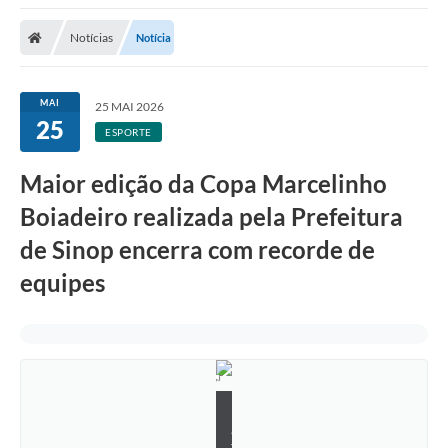
Notícias
Notícia
MAI
25 MAI 2026
25
ESPORTE
Maior edição da Copa Marcelinho
Boiadeiro realizada pela Prefeitura
de Sinop encerra com recorde de
equipes
P
a
t