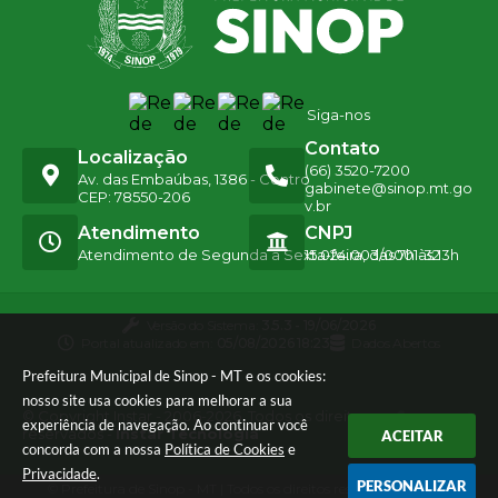
Siga-nos
Contato
Localização
(66) 3520-7200
Av. das Embaúbas, 1386 - Centro
gabinete@sinop.mt.go
CEP: 78550-206
v.br
Atendimento
CNPJ
Atendimento de Segunda a Sexta-feira, das 7h às 13h
15.024.003/0001-32
Versão do Sistema:
3.5.3 - 19/06/2026
Portal atualizado em:
05/08/2026 18:23
Dados Abertos
Prefeitura Municipal de Sinop - MT e os cookies:
nosso site usa cookies para melhorar a sua
© Copyright Instar - 2006-2026. Todos os direitos
experiência de navegação. Ao continuar você
reservados -
Instar Tecnologia
ACEITAR
concorda com a nossa
Política de Cookies
e
Privacidade
.
PERSONALIZAR