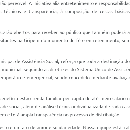
ão perecível. A iniciativa alia entretenimento e responsabilida
os técnicos e transparência, à composição de cestas básic
a estarão abertos para receber ao público que também poderá 
isitantes participem do momento de fé e entretenimento, sem 
nicipal de Assistência Social, reforça que toda a destinação 
l e municipal, seguindo as diretrizes do Sistema Único de Assistê
r temporário e emergencial, sendo concedido mediante avaliação
enefício estão renda familiar per capita de até meio salário 
e social, além de análise técnica individualizada de cada caso
em e terá ampla transparência no processo de distribuição.
to é um ato de amor e solidariedade. Nossa equipe está trab