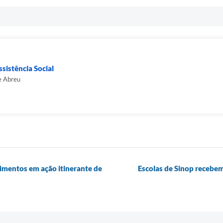
sistência Social
e Abreu
dimentos em ação itinerante de
Escolas de Sinop recebem