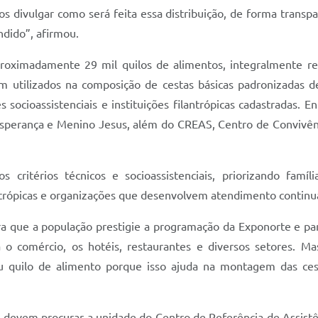
 divulgar como será feita essa distribuição, de forma transp
dido”, afirmou.
ximadamente 29 mil quilos de alimentos, integralmente receb
ram utilizados na composição de cestas básicas padronizadas 
ocioassistenciais e instituições filantrópicas cadastradas. E
Esperança e Menino Jesus, além do CREAS, Centro de Convivênci
critérios técnicos e socioassistenciais, priorizando famí
ilantrópicas e organizações que desenvolvem atendimento contin
a que a população prestigie a programação da Exponorte e par
 comércio, os hotéis, restaurantes e diversos setores. M
 quilo de alimento porque isso ajuda na montagem das ces
o devem procurar a unidade do Centro de Referência de Assistê