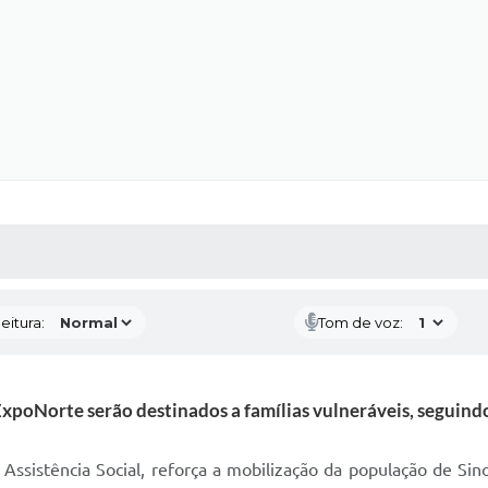
 MÍDIAS
RECEBA NOTÍCIAS
eitura:
Tom de voz:
poNorte serão destinados a famílias vulneráveis, seguindo 
Assistência Social, reforça a mobilização da população de Sin