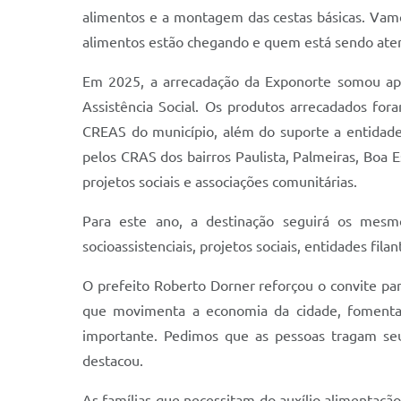
alimentos e a montagem das cestas básicas. Vamos
alimentos estão chegando e quem está sendo aten
Em 2025, a arrecadação da Exponorte somou apro
Assistência Social. Os produtos arrecadados fo
CREAS do município, além do suporte a entidades s
pelos CRAS dos bairros Paulista, Palmeiras, Boa 
projetos sociais e associações comunitárias.
Para este ano, a destinação seguirá os mesmos 
socioassistenciais, projetos sociais, entidades f
O prefeito Roberto Dorner reforçou o convite par
que movimenta a economia da cidade, fomenta o
importante. Pedimos que as pessoas tragam seu
destacou.
As famílias que necessitam do auxílio alimentaçã