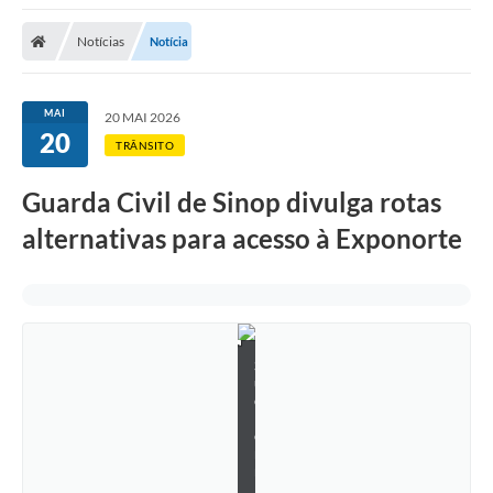
Notícias
Notícia
MAI
20 MAI 2026
20
TRÂNSITO
Guarda Civil de Sinop divulga rotas
alternativas para acesso à Exponorte
S
u
e
l
e
n
n
B