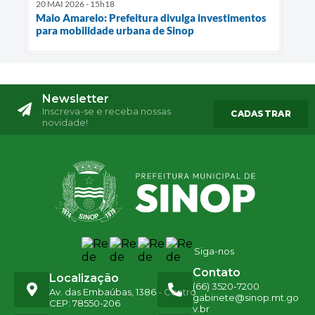
20 MAI 2026 - 15h18
Maio Amarelo: Prefeitura divulga investimentos
para mobilidade urbana de Sinop
Newsletter
Inscreva-se e receba nossas
CADASTRAR
novidade!
Siga-nos
Contato
Localização
(66) 3520-7200
Av. das Embaúbas, 1386 - Centro
gabinete@sinop.mt.go
CEP: 78550-206
v.br