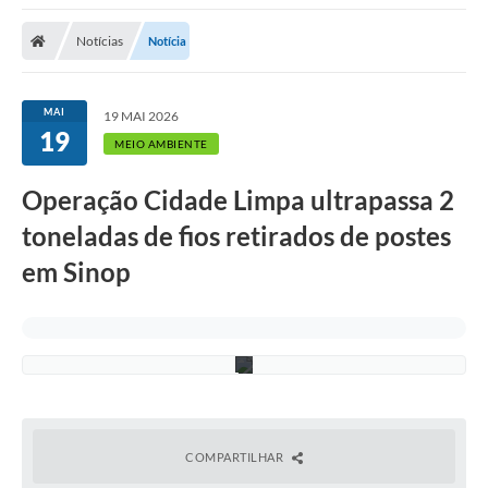
Notícias
Notícia
W
MAI
19 MAI 2026
e
19
s
MEIO AMBIENTE
l
l
e
Operação Cidade Limpa ultrapassa 2
y
M
toneladas de fios retirados de postes
t
c
em Sinop
h
a
e
l
l
COMPARTILHAR