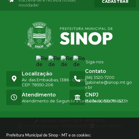
Inscreva-se e receba nossas
CADASTRAR
novidade!
Siga-nos
Contato
Localização
(66) 3520-7200
Av. das Embaúbas, 1386 - Centro
gabinete@sinop.mt.go
CEP: 78550-206
v.br
Atendimento
CNPJ
Atendimento de Segunda a Sexta-feira, das 7h às 13h
15.024.003/0001-32
Versão do Sistema:
3.5.3 - 19/06/2026
Portal atualizado em:
10/08/2026 11:31
Dados Abertos
Prefeitura Municipal de Sinop - MT e os cookies: