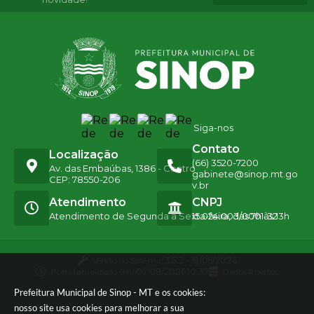
Siga-nos
Contato
Localização
(66) 3520-7200
Av. das Embaúbas, 1386 - Centro
gabinete@sinop.mt.go
CEP: 78550-206
v.br
Atendimento
CNPJ
Atendimento de Segunda a Sexta-feira, das 7h às 13h
15.024.003/0001-32
Versão do Sistema:
3.5.3 - 19/06/2026
Portal atualizado em:
07/08/2026 10:37
Dados Abertos
Prefeitura Municipal de Sinop - MT e os cookies:
nosso site usa cookies para melhorar a sua