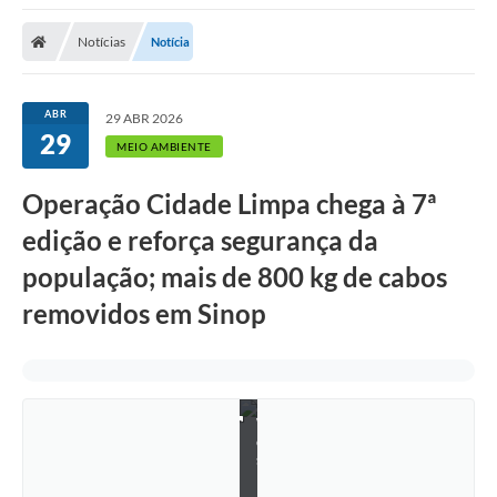
Notícias
Notícia
ABR
29 ABR 2026
29
MEIO AMBIENTE
Operação Cidade Limpa chega à 7ª
edição e reforça segurança da
população; mais de 800 kg de cabos
removidos em Sinop
W
e
s
l
l