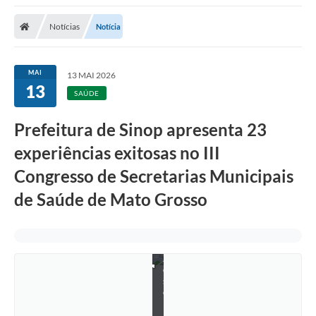
Notícias
Notícia
MAI
13 MAI 2026
13
SAÚDE
Prefeitura de Sinop apresenta 23
experiências exitosas no III
Congresso de Secretarias Municipais
de Saúde de Mato Grosso
J
o
s
e
l
a