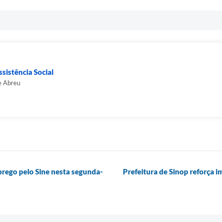
sistência Social
e Abreu
prego pelo Sine nesta segunda-
Prefeitura de Sinop reforça i