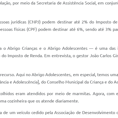
ulação, por meio da Secretaria de Assistência Social, em conju
essoas jurídicas (CNPJ) podem destinar até 2% do Imposto d
pessoas físicas (CPF) podem destinar até 6%, sendo até 3% pa
 o Abrigo Crianças e o Abrigo Adolescentes — é uma das i
 do Imposto de Renda. Em entrevista, o gestor João Carlos Gir
 recurso. Aqui no Abrigo Adolescentes, em especial, temos um
ância e Adolescência], do Conselho Municipal da Criança e do A
colhidos eram atendidos por meio de marmitas. Agora, com 
uma cozinheira que os atende diariamente.
dia de um veículo cedido pela Associação de Desenvolvimento d