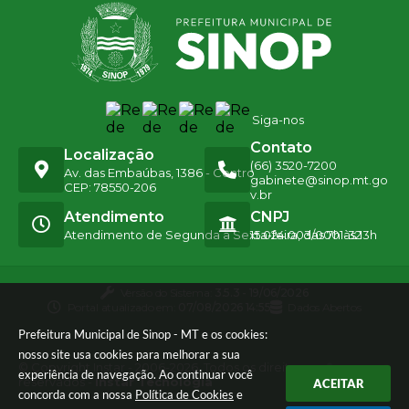
Siga-nos
Contato
Localização
(66) 3520-7200
Av. das Embaúbas, 1386 - Centro
gabinete@sinop.mt.go
CEP: 78550-206
v.br
Atendimento
CNPJ
Atendimento de Segunda a Sexta-feira, das 7h às 13h
15.024.003/0001-32
Versão do Sistema:
3.5.3 - 19/06/2026
Portal atualizado em:
07/08/2026 14:55
Dados Abertos
Prefeitura Municipal de Sinop - MT e os cookies:
nosso site usa cookies para melhorar a sua
© Copyright Instar - 2006-2026. Todos os direitos
experiência de navegação. Ao continuar você
reservados -
Instar Tecnologia
ACEITAR
concorda com a nossa
Política de Cookies
e