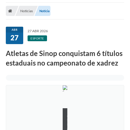
Notícias
Notícia
ABR
27 ABR 2026
27
ESPORTE
Atletas de Sinop conquistam 6 títulos
estaduais no campeonato de xadrez
A
s
s
e