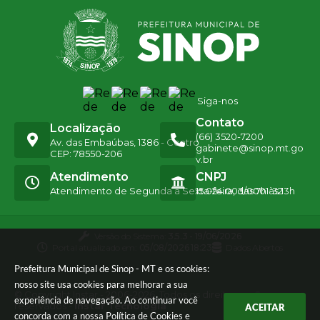
Siga-nos
Contato
Localização
(66) 3520-7200
Av. das Embaúbas, 1386 - Centro
gabinete@sinop.mt.go
CEP: 78550-206
v.br
Atendimento
CNPJ
Atendimento de Segunda a Sexta-feira, das 7h às 13h
15.024.003/0001-32
Versão do Sistema:
3.5.3 - 19/06/2026
Portal atualizado em:
05/08/2026 18:23
Dados Abertos
Prefeitura Municipal de Sinop - MT e os cookies:
nosso site usa cookies para melhorar a sua
© Copyright Instar - 2006-2026. Todos os direitos
experiência de navegação. Ao continuar você
reservados -
Instar Tecnologia
ACEITAR
concorda com a nossa
Política de Cookies
e