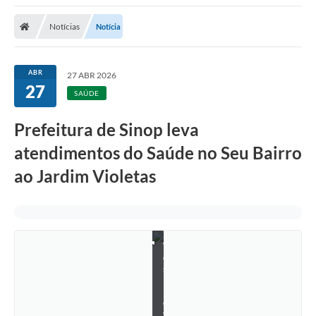
Notícias
Notícia
ABR
27 ABR 2026
27
SAÚDE
Prefeitura de Sinop leva
atendimentos do Saúde no Seu Bairro
ao Jardim Violetas
W
e
s
l
l
e
y