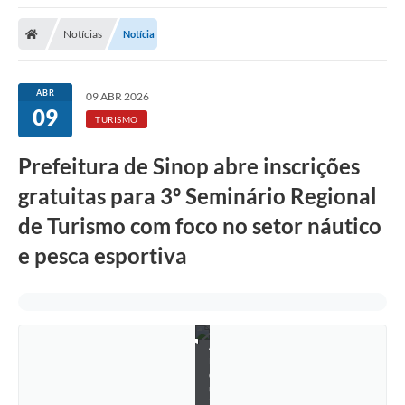
Notícias
Notícia
ABR
09 ABR 2026
09
TURISMO
Prefeitura de Sinop abre inscrições
gratuitas para 3º Seminário Regional
de Turismo com foco no setor náutico
e pesca esportiva
A
r
q
u
i