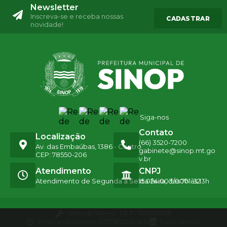
Newsletter
Inscreva-se e receba nossas
CADASTRAR
novidade!
Siga-nos
Contato
Localização
(66) 3520-7200
Av. das Embaúbas, 1386 - Centro
gabinete@sinop.mt.go
CEP: 78550-206
v.br
Atendimento
CNPJ
Atendimento de Segunda a Sexta-feira, das 7h às 13h
15.024.003/0001-32
Versão do Sistema:
3.5.3 - 19/06/2026
Portal atualizado em:
07/08/2026 14:55
Dados Abertos