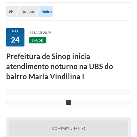
Notícias
Notícia
MAR
24 MAR 2026
24
SAÚDE
Prefeitura de Sinop inicia
atendimento noturno na UBS do
A
s
bairro Maria Vindilina I
s
e
c
o
m
COMPARTILHAR