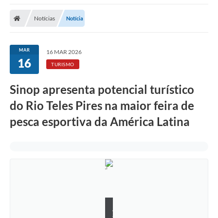
Notícias
Notícia
MAR
16 MAR 2026
16
TURISMO
Sinop apresenta potencial turístico
do Rio Teles Pires na maior feira de
pesca esportiva da América Latina
A
s