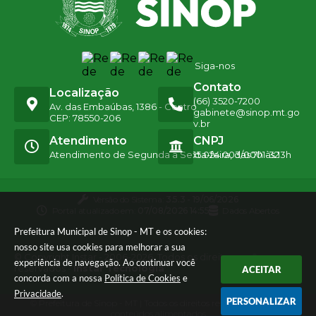
Siga-nos
Contato
Localização
(66) 3520-7200
Av. das Embaúbas, 1386 - Centro
gabinete@sinop.mt.go
CEP: 78550-206
v.br
Atendimento
CNPJ
Atendimento de Segunda a Sexta-feira, das 7h às 13h
15.024.003/0001-32
Versão do Sistema:
3.5.3 - 19/06/2026
Portal atualizado em:
07/08/2026 14:55
Dados Abertos
Prefeitura Municipal de Sinop - MT e os cookies:
nosso site usa cookies para melhorar a sua
© Copyright Instar - 2006-2026. Todos os direitos
experiência de navegação. Ao continuar você
reservados -
Instar Tecnologia
ACEITAR
concorda com a nossa
Política de Cookies
e
Privacidade
.
PERSONALIZAR