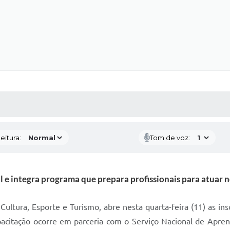
 MÍDIAS
RECEBA NOTÍCIAS
eitura:
Tom de voz:
 e integra programa que prepara profissionais para atuar n
ultura, Esporte e Turismo, abre nesta quarta-feira (11) as insc
apacitação ocorre em parceria com o Serviço Nacional de Apr