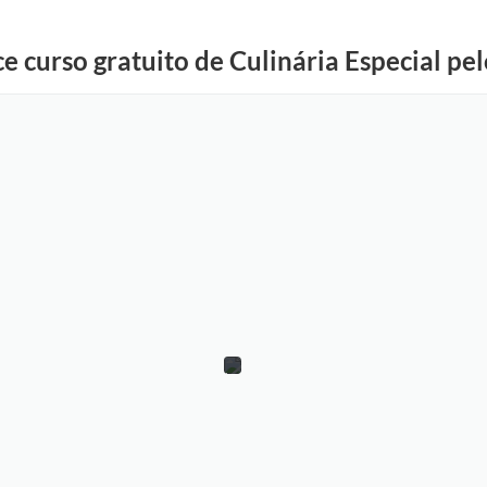
e curso gratuito de Culinária Especial pe
R
e
p
r
o
d
u
ç
ã
o