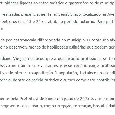
unidades ligadas ao setor turístico e gastronômico do municíp
r realizadas presencialmente no Senac Sinop, localizado na Ave
 entre os dias 13 e 21 de abril, no período noturno. Para part
to.
da por gastronomia diferenciada no município. O conteúdo abo
s e no desenvolvimento de habilidades culinárias que podem ger
idiane Viegas, destacou que a qualificação profissional se t
essivo no número de visitantes e esse cenário exige profiss
tivo de oferecer capacitação à população, fortalecer o atend
ncial dentro da cadeia turística e cursos como este contribuem
lmente pela Prefeitura de Sinop em julho de 2025 e, até o mom
s segmentos do turismo, como recepção, recreação, hospitalidad