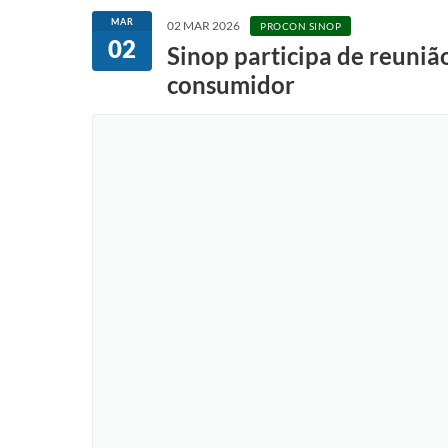
MAR
02 MAR 2026
PROCON SINOP
02
Sinop participa de reuniã
consumidor