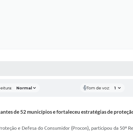
 MÍDIAS
RECEBA NOTÍCIAS
eitura:
Tom de voz:
ntes de 52 municípios e fortaleceu estratégias de proteçã
roteção e Defesa do Consumidor (Procon), participou da 50ª Re