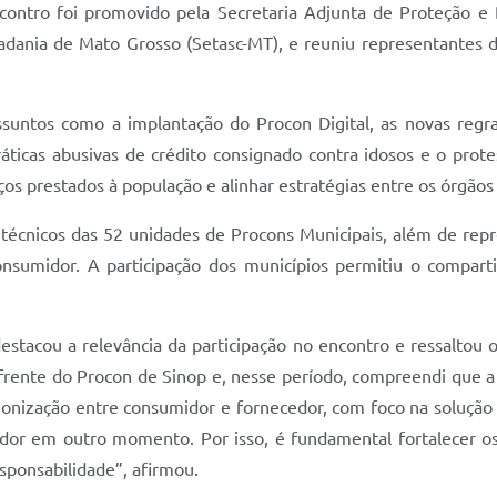
 encontro foi promovido pela Secretaria Adjunta de Proteção 
idadania de Mato Grosso (Setasc-MT), e reuniu representantes
ssuntos como a implantação do Procon Digital, as novas regra
práticas abusivas de crédito consignado contra idosos e o prot
os prestados à população e alinhar estratégias entre os órgãos 
técnicos das 52 unidades de Procons Municipais, além de rep
nsumidor. A participação dos municípios permitiu o compart
destacou a relevância da participação no encontro e ressaltou 
frente do Procon de Sinop e, nesse período, compreendi que a
rmonização entre consumidor e fornecedor, com foco na solução 
r em outro momento. Por isso, é fundamental fortalecer os 
sponsabilidade”, afirmou.