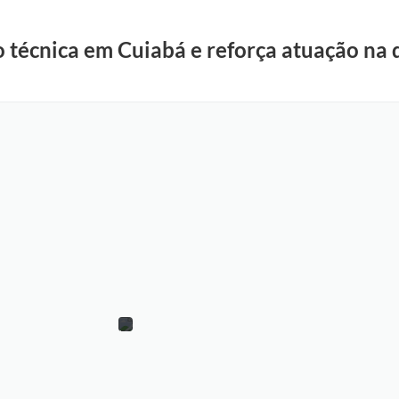
o técnica em Cuiabá e reforça atuação na 
A
s
s
e
s
s
o
r
i
a