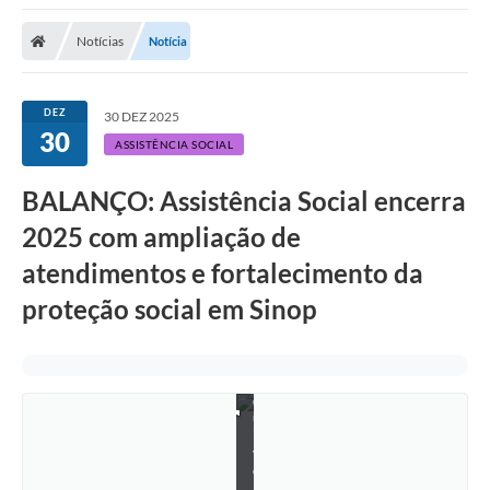
Notícias
Notícia
DEZ
30 DEZ 2025
30
ASSISTÊNCIA SOCIAL
BALANÇO: Assistência Social encerra
2025 com ampliação de
atendimentos e fortalecimento da
proteção social em Sinop
A
r
q
u
i
v
o
/