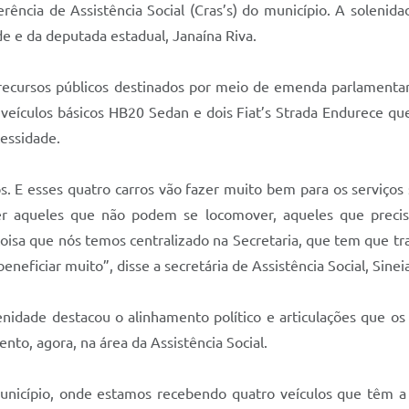
erência de Assistência Social (Cras’s) do município. A solenid
e e da deputada estadual, Janaína Riva.
e recursos públicos destinados por meio de emenda parlament
 veículos básicos HB20 Sedan e dois Fiat’s Strada Endurece que
essidade.
s. E esses quatro carros vão fazer muito bem para os serviços
nder aqueles que não podem se locomover, aqueles que prec
coisa que nós temos centralizado na Secretaria, que tem que t
eneficiar muito”, disse a secretária de Assistência Social, Sinei
nidade destacou o alinhamento político e articulações que os 
nto, agora, na área da Assistência Social.
nicípio, onde estamos recebendo quatro veículos que têm a c