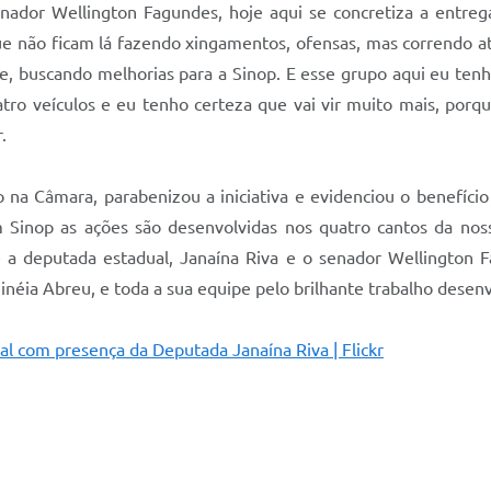
ador Wellington Fagundes, hoje aqui se concretiza a entrega
ue não ficam lá fazendo xingamentos, ofensas, mas correndo a
, buscando melhorias para a Sinop. E esse grupo aqui eu tenh
ro veículos e eu tenho certeza que vai vir muito mais, porqu
.
vo na Câmara, parabenizou a iniciativa e evidenciou o benefíc
m Sinop as ações são desenvolvidas nos quatro cantos da noss
re a deputada estadual, Janaína Riva e o senador Wellington F
 Sinéia Abreu, e toda a sua equipe pelo brilhante trabalho desen
ial com presença da Deputada Janaína Riva | Flickr