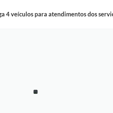
ga 4 veículos para atendimentos dos servi
S
u
e
l
e
n
n
B
a
r
b
o
s
a