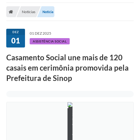
Notícias
Notícia
DEZ
01 DEZ 2025
01
ASSISTÊNCIA SOCIAL
Casamento Social une mais de 120
casais em cerimônia promovida pela
Prefeitura de Sinop
S
u
e
l
e
n