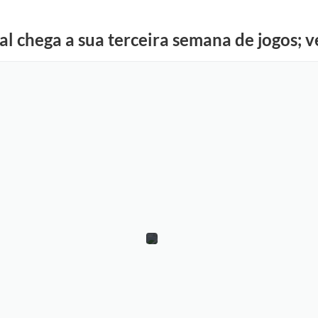
l chega a sua terceira semana de jogos; 
P
a
t
r
í
c
i
o
S
o
u
z
a