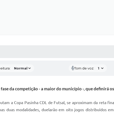
 MÍDIAS
RECEBA NOTÍCIAS
eitura:
Tom de voz:
se da competição - a maior do município -, que definirá os 
tam a Copa Pasinha CDL de Futsal, se aproximam da reta final d
nas duas modalidades, duelarão em oito jogos distribuídos em 