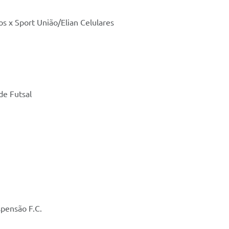
s x Sport União/Elian Celulares
de Futsal
spensão F.C.