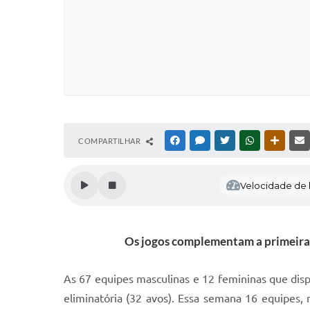
COMPARTILHAR
FACEBOOK
MESSENGER
TWITTER
WHATSAPP
OUTRAS
Velocidade de l
Os jogos complementam a primeira fa
As 67 equipes masculinas e 12 femininas que dispu
eliminatória (32 avos). Essa semana 16 equipes, 