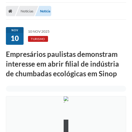
Notícias
Notícia
NOV
10 NOV 2025
10
TURISMO
Empresários paulistas demonstram
interesse em abrir filial de indústria
de chumbadas ecológicas em Sinop
D
i