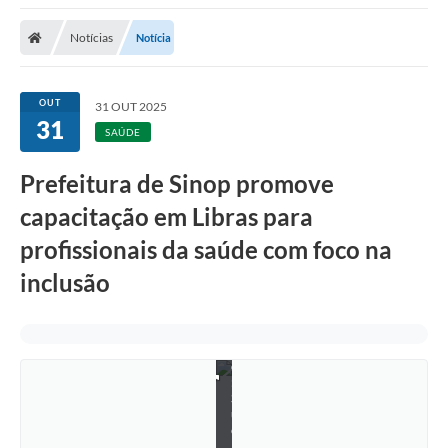
Notícias
Notícia
OUT
31 OUT 2025
31
SAÚDE
Prefeitura de Sinop promove
capacitação em Libras para
profissionais da saúde com foco na
inclusão
F
o
t
o
:
S
u
e
l