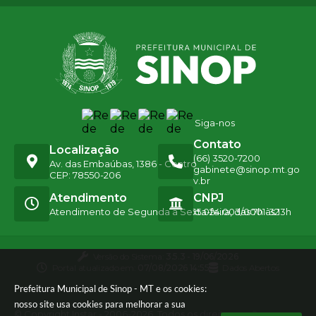
Siga-nos
Contato
Localização
(66) 3520-7200
Av. das Embaúbas, 1386 - Centro
gabinete@sinop.mt.go
CEP: 78550-206
v.br
Atendimento
CNPJ
Atendimento de Segunda a Sexta-feira, das 7h às 13h
15.024.003/0001-32
Versão do Sistema:
3.5.3 - 19/06/2026
Portal atualizado em:
07/08/2026 14:55
Dados Abertos
Prefeitura Municipal de Sinop - MT e os cookies:
nosso site usa cookies para melhorar a sua
© Copyright Instar - 2006-2026. Todos os direitos