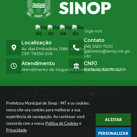
Siga-nos
Contato
Localização
(66) 3520-7200
Av. das Embaúbas, 1386 - Centro
gabinete@sinop.mt.go
CEP: 78550-206
v.br
Atendimento
CNPJ
Atendimento de Segunda a Sexta-feira, das 7h às 13h
15.024.003/0001-32
Versão do Sistema:
3.5.3 - 19/06/2026
Portal atualizado em:
07/08/2026 14:55
Dados Abertos
Prefeitura Municipal de Sinop - MT e os cookies:
nosso site usa cookies para melhorar a sua
© Copyright Instar - 2006-2026. Todos os direitos
experiência de navegação. Ao continuar você
reservados -
Instar Tecnologia
ACEITAR
concorda com a nossa
Política de Cookies
e
Privacidade
.
PERSONALIZAR