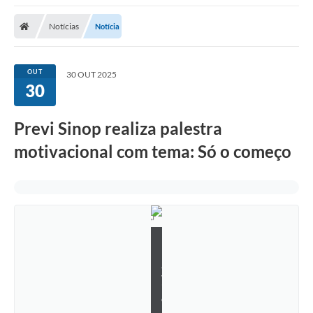
Notícias
Notícia
OUT
30 OUT 2025
30
Previ Sinop realiza palestra
motivacional com tema: Só o começo
F
l
á
v
i
o
B