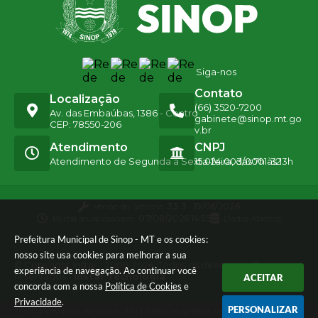
Siga-nos
Contato
Localização
(66) 3520-7200
Av. das Embaúbas, 1386 - Centro
gabinete@sinop.mt.go
CEP: 78550-206
v.br
Atendimento
CNPJ
Atendimento de Segunda a Sexta-feira, das 7h às 13h
15.024.003/0001-32
Versão do Sistema:
3.5.3 - 19/06/2026
Portal atualizado em:
07/08/2026 14:55
Dados Abertos
Prefeitura Municipal de Sinop - MT e os cookies:
nosso site usa cookies para melhorar a sua
© Copyright Instar - 2006-2026. Todos os direitos
experiência de navegação. Ao continuar você
reservados -
Instar Tecnologia
ACEITAR
concorda com a nossa
Política de Cookies
e
Privacidade
.
PERSONALIZAR