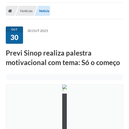
Notícias
Notícia
OUT
30 OUT 2025
30
Previ Sinop realiza palestra
motivacional com tema: Só o começo
F
l
á
v
i
o
B