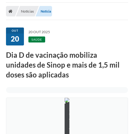
Notícias
Notícia
OUT
20 OUT 2025
20
SAÚDE
Dia D de vacinação mobiliza
unidades de Sinop e mais de 1,5 mil
doses são aplicadas
S
u
e
l
e
n