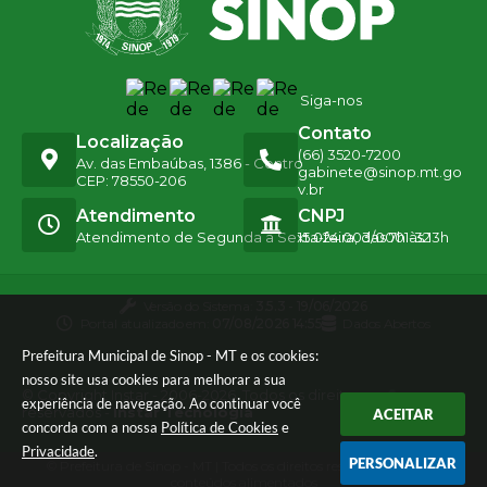
Siga-nos
Contato
Localização
(66) 3520-7200
Av. das Embaúbas, 1386 - Centro
gabinete@sinop.mt.go
CEP: 78550-206
v.br
Atendimento
CNPJ
Atendimento de Segunda a Sexta-feira, das 7h às 13h
15.024.003/0001-32
Versão do Sistema:
3.5.3 - 19/06/2026
Portal atualizado em:
07/08/2026 14:55
Dados Abertos
Prefeitura Municipal de Sinop - MT e os cookies:
nosso site usa cookies para melhorar a sua
© Copyright Instar - 2006-2026. Todos os direitos
experiência de navegação. Ao continuar você
reservados -
Instar Tecnologia
ACEITAR
concorda com a nossa
Política de Cookies
e
Privacidade
.
PERSONALIZAR