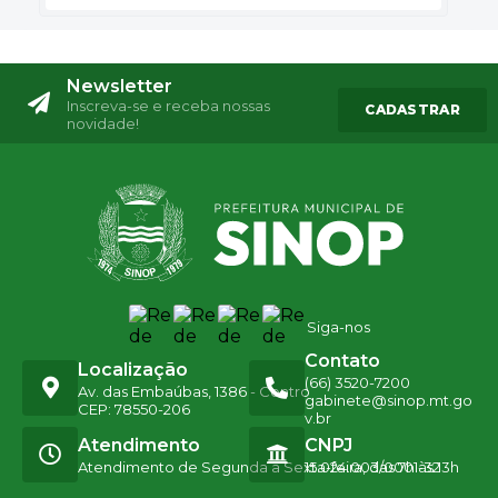
Newsletter
Inscreva-se e receba nossas
CADASTRAR
novidade!
Siga-nos
Contato
Localização
(66) 3520-7200
Av. das Embaúbas, 1386 - Centro
gabinete@sinop.mt.go
CEP: 78550-206
v.br
Atendimento
CNPJ
Atendimento de Segunda a Sexta-feira, das 7h às 13h
15.024.003/0001-32