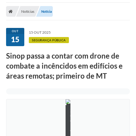
Notícias
Notícia
OUT
15 OUT 2025
15
SEGURANÇA PÚBLICA
Sinop passa a contar com drone de
combate a incêncidos em edifícios e
áreas remotas; primeiro de MT
S
u
e
l
e
n