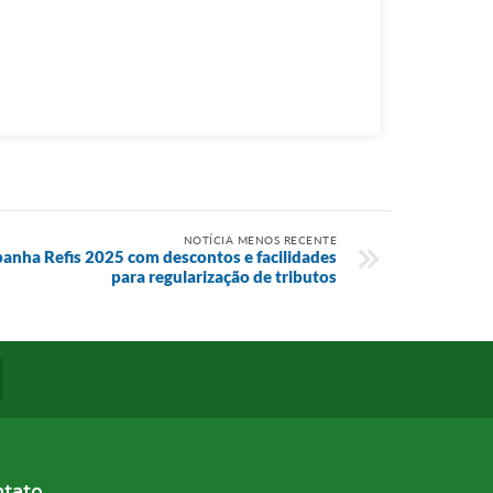
NOTÍCIA MENOS RECENTE
panha Refis 2025 com descontos e facilidades
para regularização de tributos
ntato