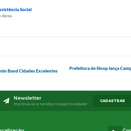
sistência Social
e Abreu
Prefeitura de Sinop lança Cam
êmio Band Cidades Excelentes
Newsletter
CADASTRAR
Inscreva-se e receba nossas novidade!
ocalização
Co