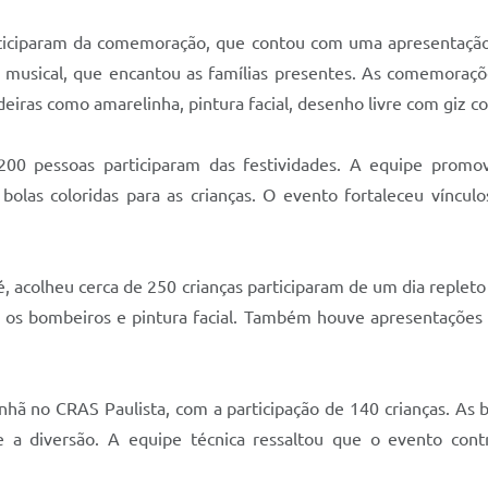
ticiparam da comemoração, que contou com uma apresentação
o musical, que encantou as famílias presentes. As comemora
deiras como amarelinha, pintura facial, desenho livre com giz c
0 pessoas participaram das festividades. A equipe promo
olas coloridas para as crianças. O evento fortaleceu vínculos
 acolheu cerca de 250 crianças participaram de um dia repleto d
 os bombeiros e pintura facial. Também houve apresentações 
ã no CRAS Paulista, com a participação de 140 crianças. As br
 a diversão. A equipe técnica ressaltou que o evento contr