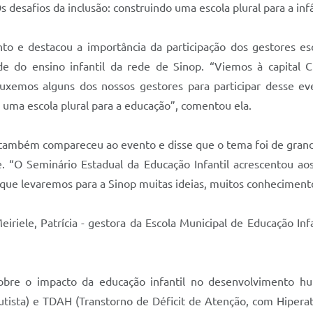
desafios da inclusão: construindo uma escola plural para a infâ
to e destacou a importância da participação dos gestores esc
de do ensino infantil da rede de Sinop. “Viemos à capital 
ouxemos alguns dos nossos gestores para participar desse ev
o uma escola plural para a educação”, comentou ela.
também compareceu ao evento e disse que o tema foi de grande
“O Seminário Estadual da Educação Infantil acrescentou ao
e levaremos para a Sinop muitas ideias, muitos conhecimentos
iriele, Patrícia - gestora da Escola Municipal de Educação Infa
obre o impacto da educação infantil no desenvolvimento h
ista) e TDAH (Transtorno de Déficit de Atenção, com Hiperativ