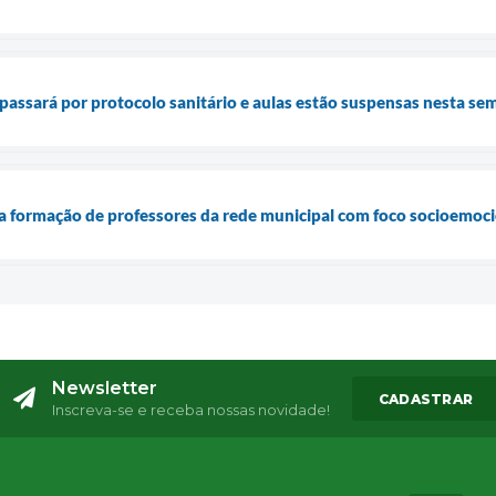
passará por protocolo sanitário e aulas estão suspensas nesta se
cia formação de professores da rede municipal com foco socioemoc
Newsletter
CADASTRAR
Inscreva-se e receba nossas novidade!