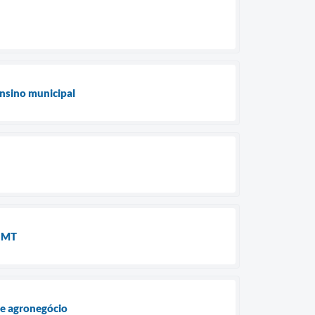
ensino municipal
a MT
re agronegócio