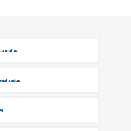
a a mulher
 realizados
vel