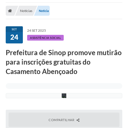
Notícias
Notícia
SET
24 SET 2025
24
ASSISTÊNCIA SOCIAL
Prefeitura de Sinop promove mutirão
S
para inscrições gratuitas do
e
c
Casamento Abençoado
o
m
-
M
T
COMPARTILHAR