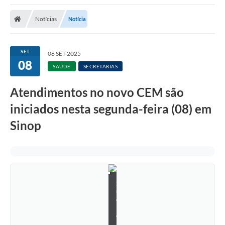
Notícias
Notícia
SET
08 SET 2025
08
SAÚDE
SECRETARIAS
Atendimentos no novo CEM são
iniciados nesta segunda-feira (08) em
Sinop
S
u
e
l
e
n