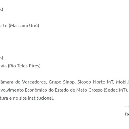
s)
orte (Massami Uriú)
s)
ia (Rio Teles Pires)
Câmara de Vereadores, Grupo Sinop, Sicoob Norte MT, Mobili
nvolvimento Econômico do Estado de Mato Grosso (Sedec MT). T
ra e no site institucional.
Fo