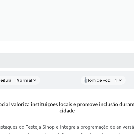
 MÍDIAS
RECEBA NOTÍCIAS
eitura:
Tom de voz:
ocial valoriza instituições locais e promove inclusão dura
cidade
taques do Festeja Sinop e integra a programação de aniversá