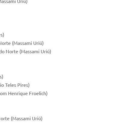
Massami Uriú)
es)
Norte (Massami Uriú)
 do Norte (Massami Uriú)
s)
io Teles Pires)
Dom Henrique Froelich)
Norte (Massami Uriú)