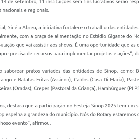
e 14 de setembro, 11 instituições sem fins lucrativos serão re
 nacionais e regionais.
al, Sinéia Abreu, a iniciativa fortalece o trabalho das entidad
cipalmente, com a praça de alimentação no Estádio Gigante do N
pulação que vai assistir aos shows. É uma oportunidade que as 
pre precisa de recursos para implementar projetos e ações”, de
ão saborear pratos variados das entidades de Sinop, como
go e Batatas Fritas (Assinop), Caldos (Casa Di Maria), Paste
seiras (Omdas), Crepes (Pastoral da Criança), Hambúrguer (PLPS
s, destaca que a participação no Festeja Sinop 2025 tem um si
op espelha a grandeza do município. Nós do Rotary estaremos
lhoso evento”, afirmou.