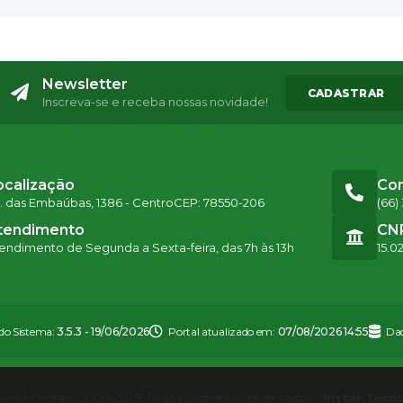
Newsletter
CADASTRAR
Inscreva-se e receba nossas novidade!
ocalização
Co
. das Embaúbas, 1386 - Centro
CEP: 78550-206
(66)
tendimento
CN
endimento de Segunda a Sexta-feira, das 7h às 13h
15.0
 do Sistema:
3.5.3 - 19/06/2026
Portal atualizado em:
07/08/2026 14:55
Dad
right Instar - 2006-2026. Todos os direitos reservados -
Instar Tecn