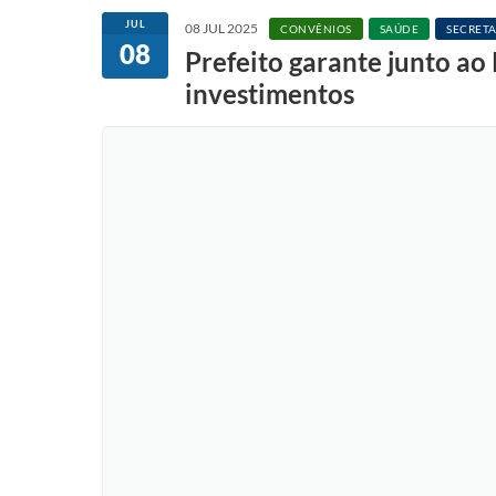
JUL
08 JUL 2025
CONVÊNIOS
SAÚDE
SECRETA
08
Prefeito garante junto ao
investimentos