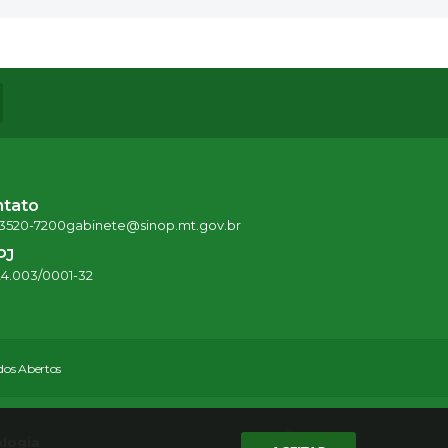
ntato
 3520-7200
gabinete@sinop.mt.gov.br
PJ
24.003/0001-32
os Abertos
ologia