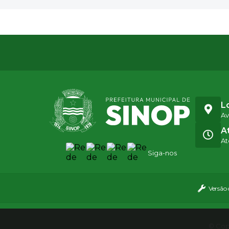
L
Av
A
At
Siga-nos
Versão
© Copy