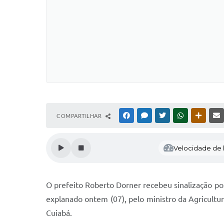
COMPARTILHAR
FACEBOOK
MESSENGER
TWITTER
WHATSAPP
OUTRAS
Velocidade de l
O prefeito Roberto Dorner recebeu sinalização po
explanado ontem (07), pelo ministro da Agricultur
Cuiabá.