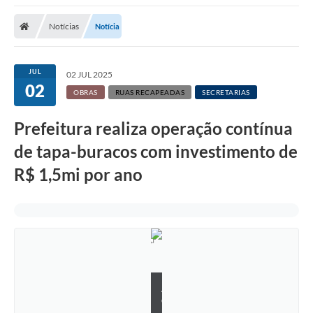
Notícias
Notícia
JUL
02 JUL 2025
02
OBRAS
RUAS RECAPEADAS
SECRETARIAS
Prefeitura realiza operação contínua
de tapa-buracos com investimento de
R$ 1,5mi por ano
A
d
r