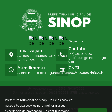
Siga-nos
Contato
Localização
(66) 3520-7200
Av. das Embaúbas, 1386 - Centro
gabinete@sinop.mt.go
CEP: 78550-206
v.br
Atendimento
CNPJ
Atendimento de Segunda a Sexta-feira, das 7h às 13h
15.024.003/0001-32
Versão do Sistema:
3.5.3 - 19/06/2026
Portal atualizado em:
06/08/2026 14:57
Dados Abertos
Prefeitura Municipal de Sinop - MT e os cookies:
nosso site usa cookies para melhorar a sua
© Copyright Instar - 2006-2026. Todos os direitos
experiência de navegação. Ao continuar você